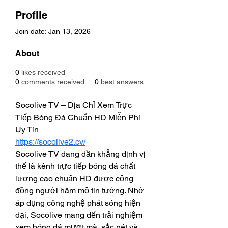
Profile
Join date: Jan 13, 2026
About
0
likes received
0
comments received
0
best answers
Socolive TV – Địa Chỉ Xem Trực 
Tiếp Bóng Đá Chuẩn HD Miễn Phí 
Uy Tín
https://socolive2.cv/
Socolive TV đang dần khẳng định vị 
thế là kênh trực tiếp bóng đá chất 
lượng cao chuẩn HD được cộng 
đồng người hâm mộ tin tưởng. Nhờ 
áp dụng công nghệ phát sóng hiện 
đại, Socolive mang đến trải nghiệm 
xem bóng đá mượt mà, sắc nét và 