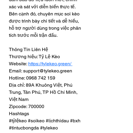
xác và sát với diễn biến thực tế. 
Bên cạnh đó, chuyên mục soi kèo 
được trình bày chi tiết và dễ hiểu, 
hỗ trợ người dùng trong việc phân 
tích trước mỗi trận đấu.
Thông Tin Liên Hệ
Thương hiệu: Tỷ Lệ Kèo
Website: 
https://tylekeo.green/ 
Email: support@tylekeo.green
Hotline: 0968 742 159
Địa chỉ: 89A Khuông Việt, Phú 
Trung, Tân Phú, TP Hồ Chí Minh, 
Việt Nam
Zipcode: 700000
Hashtags
#tỷlệkeo #soikeo #lịchthidau #bxh 
#tintucbongda #tylekeo