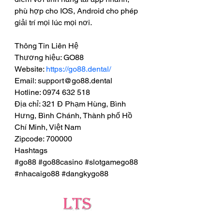
phù hợp cho IOS, Android cho phép 
giải trí mọi lúc mọi nơi.
Thông Tin Liên Hệ
Thương hiệu: GO88
Website: 
https://go88.dental/
Email: support@go88.dental
Hotline: 0974 632 518
Địa chỉ: 321 Đ Phạm Hùng, Bình 
Hưng, Bình Chánh, Thành phố Hồ 
Chí Minh, Việt Nam
Zipcode: 700000
Hashtags
#go88 #go88casino #slotgamego88 
#nhacaigo88 #dangkygo88