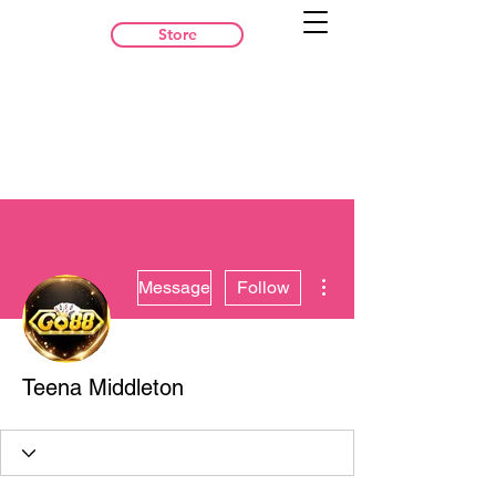
Store
More actions
Message
Follow
Teena Middleton