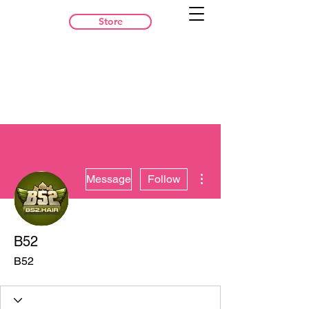
Store
More actions
Message
Follow
B52
B52