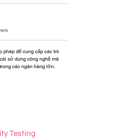
wers
p phép để cung cấp các trò 
 cái sử dụng công nghệ mã 
rong các ngân hàng lớn. 
ity Testing