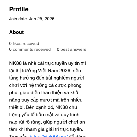
Profile
Join date: Jan 25, 2026
About
0
likes received
0
comments received
0
best answers
NK88 là nhà cái trực tuyến uy tín #1 
tại thị trường Việt Nam 2026, nền 
tảng hướng đến trải nghiệm người 
chơi với hệ thống cá cược phong 
phú, giao diện thân thiện và khả 
năng truy cập mượt mà trên nhiều 
thiết bị. Bên cạnh đó, NK88 chú 
trọng yếu tố bảo mật và quy trình 
nạp rút rõ ràng, giúp người chơi an 
tâm khi tham gia giải trí trực tuyến. 
Truy cập: 
https://xink88.org/
 để đăng 