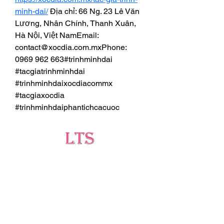
minh-dai/
 Địa chỉ: 66 Ng. 23 Lê Văn 
Lương, Nhân Chính, Thanh Xuân, 
Hà Nội, Việt NamEmail: 
contact@xocdia.com.mxPhone: 
0969 962 663#trinhminhdai 
#tacgiatrinhminhdai 
#trinhminhdaixocdiacommx 
#tacgiaxocdia 
#trinhminhdaiphantichcacuoc
Testing
Leading Occupational Alcohol & Drug Testing
Service in Wetaskiwin and surrounding areas.
Socials