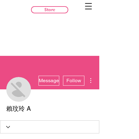
Store
More actions
Message
Follow
賴玟玲 A