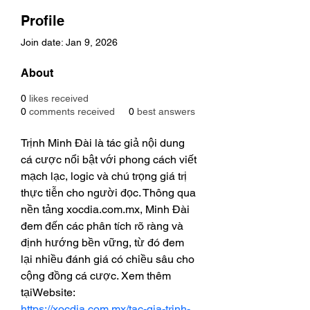
Profile
Join date: Jan 9, 2026
About
0
likes received
0
comments received
0
best answers
Trịnh Minh Đài là tác giả nội dung 
cá cược nổi bật với phong cách viết 
mạch lạc, logic và chú trọng giá trị 
thực tiễn cho người đọc. Thông qua 
nền tảng xocdia.com.mx, Minh Đài 
đem đến các phân tích rõ ràng và 
định hướng bền vững, từ đó đem 
lại nhiều đánh giá có chiều sâu cho 
cộng đồng cá cược. Xem thêm 
tạiWebsite: 
https://xocdia.com.mx/tac-gia-trinh-