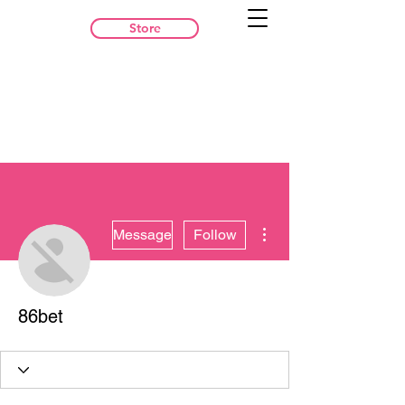
Store
More actions
Message
Follow
86bet