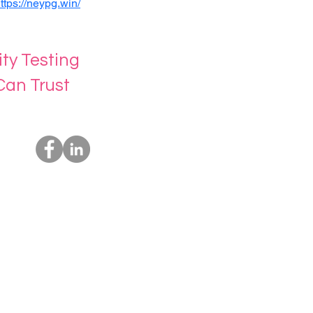
ttps://neypg.win/
ity Testing
Can Trust
Socials
Us
rvices
t Us
ing