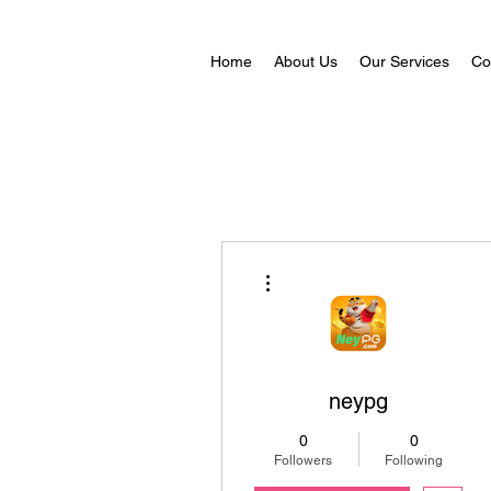
Home
About Us
Our Services
Co
More actions
neypg
0
0
Followers
Following