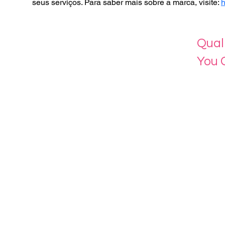
seus serviços. Para saber mais sobre a marca, visite: 
h
Qual
You 
Menu
Home
About 
Our Se
Contac
eLearn
Login
with Wix.com