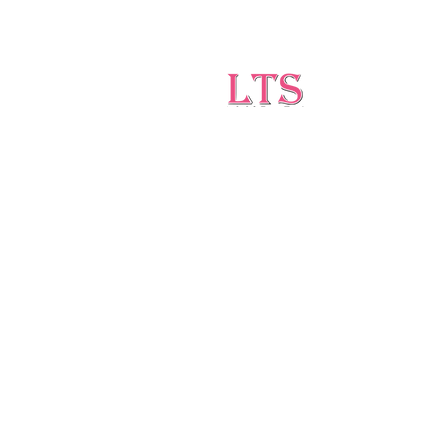
Testing
Leading Occupational Alcohol &
Drug Testing Service in
Wetaskiwin and surrounding
areas.
5727 40 Ave, Wetaskiwin, AB T9A 2Z1
ltsdrugtesting@gmail.com
(403)-896-1814
©2024 by LTS Testing | Proudly created 