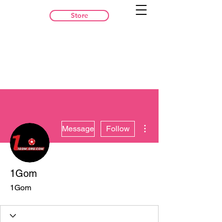
Store
More actions
Message
Follow
1Gom
1Gom