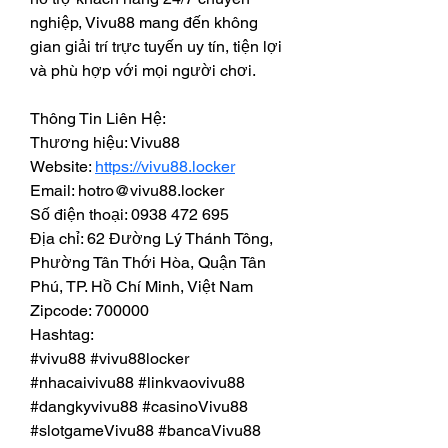
nghiệp, Vivu88 mang đến không 
gian giải trí trực tuyến uy tín, tiện lợi 
và phù hợp với mọi người chơi.
Thông Tin Liên Hệ:
Thương hiệu: Vivu88
Website: 
https://vivu88.locker
Email: hotro@vivu88.locker
Số điện thoại: 0938 472 695
Địa chỉ: 62 Đường Lý Thánh Tông, 
Phường Tân Thới Hòa, Quận Tân 
Phú, TP. Hồ Chí Minh, Việt Nam
Zipcode: 700000
Hashtag:
#vivu88 #vivu88locker 
#nhacaivivu88 #linkvaovivu88 
#dangkyvivu88 #casinoVivu88 
#slotgameVivu88 #bancaVivu88 