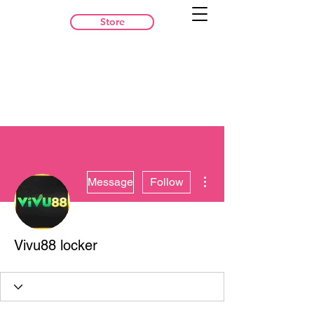
Store
More actions
Message
Follow
Vivu88 locker