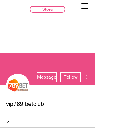
Store
More actions
Message
Follow
vip789 betclub