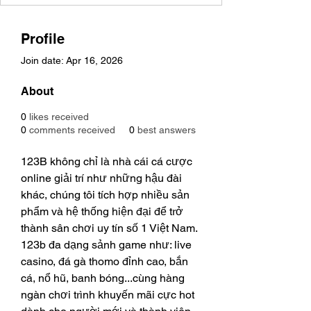
Profile
Join date: Apr 16, 2026
About
0
likes received
0
comments received
0
best answers
123B không chỉ là nhà cái cá cược 
online giải trí như những hậu đài 
khác, chúng tôi tích hợp nhiều sản 
phẩm và hệ thống hiện đại để trở 
thành sân chơi uy tín số 1 Việt Nam. 
123b đa dạng sảnh game như: live 
casino, đá gà thomo đỉnh cao, bắn 
cá, nổ hũ, banh bóng...cùng hàng 
ngàn chơi trình khuyến mãi cực hot 