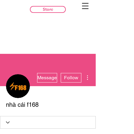
Store
More actions
Message
Follow
nhà cái f168