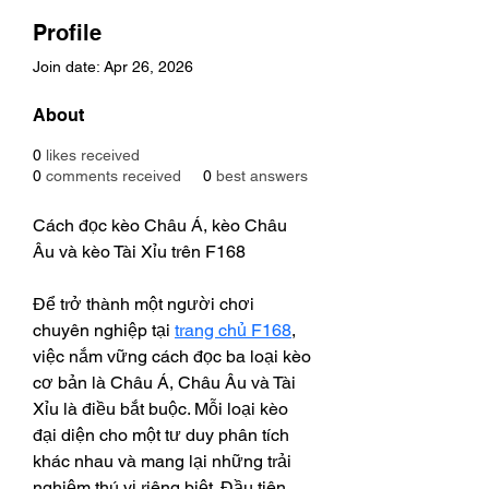
Profile
Join date: Apr 26, 2026
About
0
likes received
0
comments received
0
best answers
Cách đọc kèo Châu Á, kèo Châu 
Âu và kèo Tài Xỉu trên F168
Để trở thành một người chơi 
chuyên nghiệp tại 
trang chủ F168
, 
việc nắm vững cách đọc ba loại kèo 
cơ bản là Châu Á, Châu Âu và Tài 
Xỉu là điều bắt buộc. Mỗi loại kèo 
đại diện cho một tư duy phân tích 
khác nhau và mang lại những trải 
nghiệm thú vị riêng biệt. Đầu tiên, 