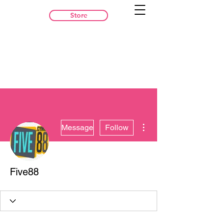
Store
More actions
Message
Follow
Five88