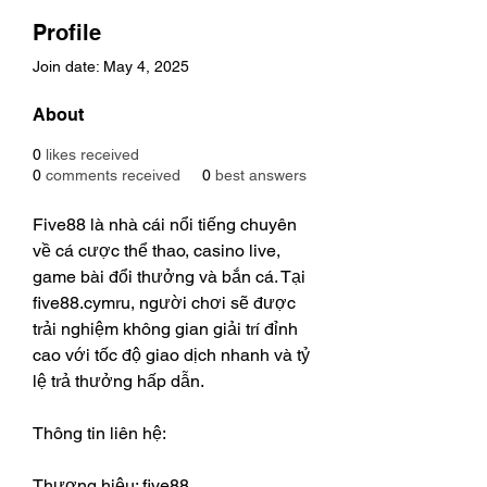
Profile
Join date: May 4, 2025
About
0
likes received
0
comments received
0
best answers
Five88 là nhà cái nổi tiếng chuyên 
về cá cược thể thao, casino live, 
game bài đổi thưởng và bắn cá. Tại 
five88.cymru, người chơi sẽ được 
trải nghiệm không gian giải trí đỉnh 
cao với tốc độ giao dịch nhanh và tỷ 
lệ trả thưởng hấp dẫn.
Thông tin liên hệ:
Thương hiệu: five88