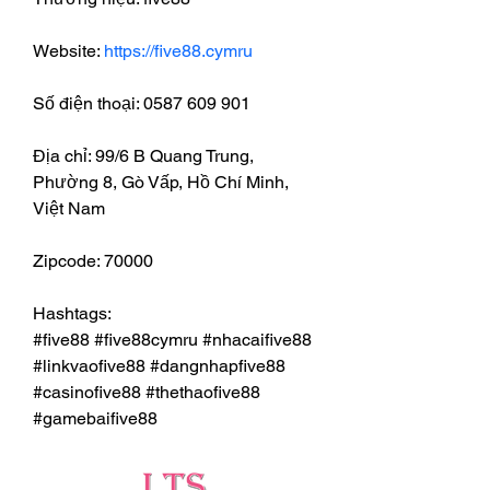
Website: 
https://five88.cymru
Số điện thoại: 0587 609 901
Địa chỉ: 99/6 B Quang Trung, 
Phường 8, Gò Vấp, Hồ Chí Minh, 
Việt Nam
Zipcode: 70000
Hashtags:
#five88 #five88cymru #nhacaifive88 
#linkvaofive88 #dangnhapfive88 
#casinofive88 #thethaofive88 
#gamebaifive88