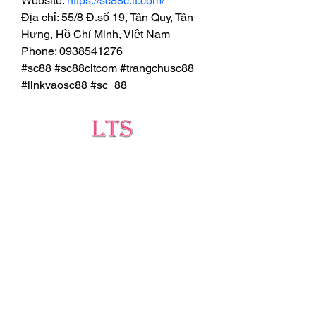
Website: 
https://sc88c.it.com/
Địa chỉ: 55/8 Đ.số 19, Tân Quy, Tân 
Hưng, Hồ Chí Minh, Việt Nam
Phone: 0938541276
#sc88 #sc88citcom #trangchusc88 
#linkvaosc88 #sc_88
Testing
Leading Occupational Alcohol & Drug Testing
Service in Wetaskiwin and surrounding areas.
Socials
ltsdrugtesting@gmail.com
5727 40 Ave, Wetaskiwin, AB T9A 2Z1