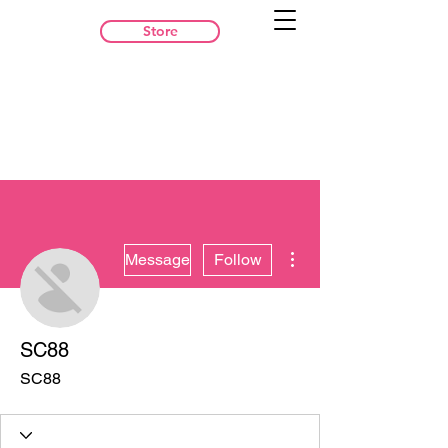
Store
More actions
Message
Follow
SC88
SC88