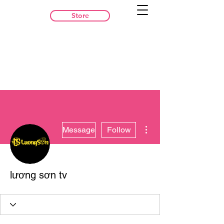
Store
More actions
Message
Follow
lương sơn tv