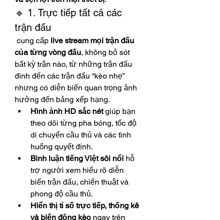
🔹 1. Trực tiếp tất cả các 
trận đấu
 cung cấp 
live stream mọi trận đấu 
của từng vòng đấu
, không bỏ sót 
bất kỳ trận nào, từ những trận đấu 
đinh đến các trận đấu “kèo nhẹ” 
nhưng có diễn biến quan trọng ảnh 
hưởng đến bảng xếp hạng.
Hình ảnh HD sắc nét
 giúp bạn 
theo dõi từng pha bóng, tốc độ 
di chuyển cầu thủ và các tình 
huống quyết định.
Bình luận tiếng Việt sôi nổi
 hỗ 
trợ người xem hiểu rõ diễn 
biến trận đấu, chiến thuật và 
phong độ cầu thủ.
Hiển thị tỉ số trực tiếp, thống kê 
và biến động kèo
 ngay trên 