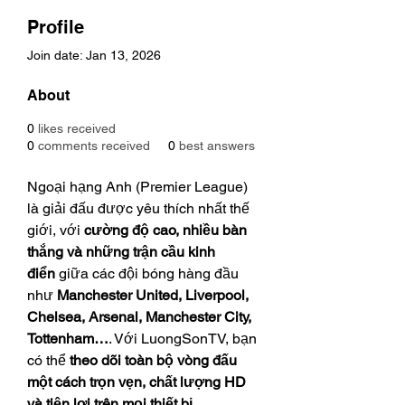
Profile
Join date: Jan 13, 2026
About
0
likes received
0
comments received
0
best answers
Ngoại hạng Anh (Premier League) 
là giải đấu được yêu thích nhất thế 
giới, với 
cường độ cao, nhiều bàn 
thắng và những trận cầu kinh 
điển
 giữa các đội bóng hàng đầu 
như 
Manchester United, Liverpool, 
Chelsea, Arsenal, Manchester City, 
Tottenham…
. Với LuongSonTV, bạn 
có thể 
theo dõi toàn bộ vòng đấu 
một cách trọn vẹn, chất lượng HD 
và tiện lợi trên mọi thiết bị
.