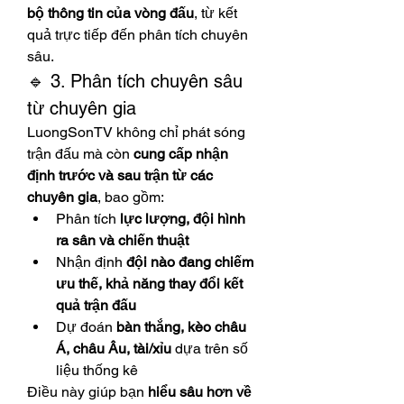
bộ thông tin của vòng đấu
, từ kết 
quả trực tiếp đến phân tích chuyên 
sâu.
🔹 3. Phân tích chuyên sâu 
từ chuyên gia
LuongSonTV không chỉ phát sóng 
trận đấu mà còn 
cung cấp nhận 
định trước và sau trận từ các 
chuyên gia
, bao gồm:
Phân tích 
lực lượng, đội hình 
ra sân và chiến thuật
Nhận định 
đội nào đang chiếm 
ưu thế, khả năng thay đổi kết 
quả trận đấu
Dự đoán 
bàn thắng, kèo châu 
Á, châu Âu, tài/xỉu
 dựa trên số 
liệu thống kê
Điều này giúp bạn 
hiểu sâu hơn về 