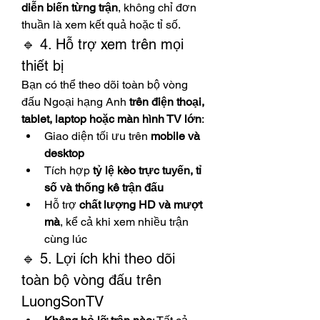
diễn biến từng trận
, không chỉ đơn 
thuần là xem kết quả hoặc tỉ số.
🔹 4. Hỗ trợ xem trên mọi 
thiết bị
Bạn có thể theo dõi toàn bộ vòng 
đấu Ngoại hạng Anh 
trên điện thoại, 
tablet, laptop hoặc màn hình TV lớn
:
Giao diện tối ưu trên 
mobile và 
desktop
Tích hợp 
tỷ lệ kèo trực tuyến, tỉ 
số và thống kê trận đấu
Hỗ trợ 
chất lượng HD và mượt 
mà
, kể cả khi xem nhiều trận 
cùng lúc
🔹 5. Lợi ích khi theo dõi 
toàn bộ vòng đấu trên 
LuongSonTV