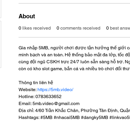
About
0
likes received
0
comments received
0
best ans
Gia nhập 5MB, người chơi được tận hưởng thế giới c
minh bạch và an toàn. Hệ thống bảo mật đa lớp, tốc độ
cùng đội ngũ CSKH trực 24/7 luôn sẵn sàng hỗ trợ. Ng
còn có kho slot game, bắn cá và nhiều trò chơi đổi th
Thông tin liên hệ
Website: 
https://5mb.video/
Hotline: 0783633652
Email: 5mb.video@gmail.com
Địa chỉ: 4/60 Trần Khắc Chân, Phường Tân Định, Quận
Hashtags: #5MB #nhacai5MB #dangky5MB #linkv