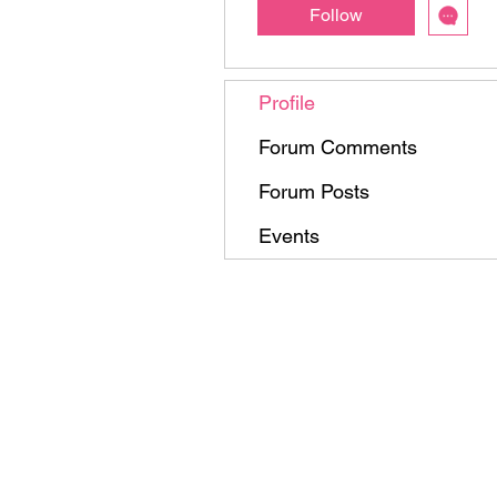
Follow
Profile
Forum Comments
Forum Posts
Events