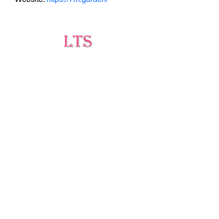
Testing
Leading Occupational Alcohol & Drug Testing
Service in Wetaskiwin and surrounding areas.
Socials
ltsdrugtesting@gmail.com
5727 40 Ave, Wetaskiwin, AB T9A 2Z1
(403)-896-1814
©2024 by LTS Testing | Proudly created