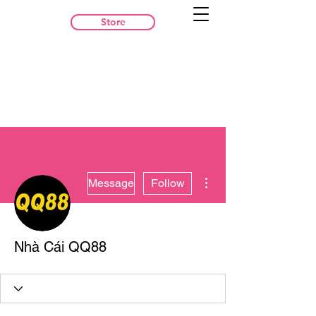
Store
More actions
Message
Follow
Nhà Cái QQ88