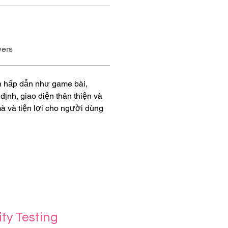
wers
ọn hấp dẫn như game bài, 
ịnh, giao diện thân thiện và 
à và tiện lợi cho người dùng 
ity Testing