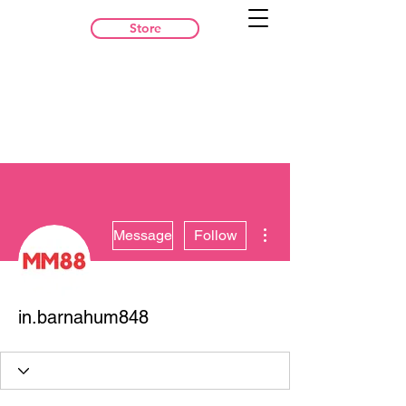
Store
More actions
Message
Follow
in.barnahum848