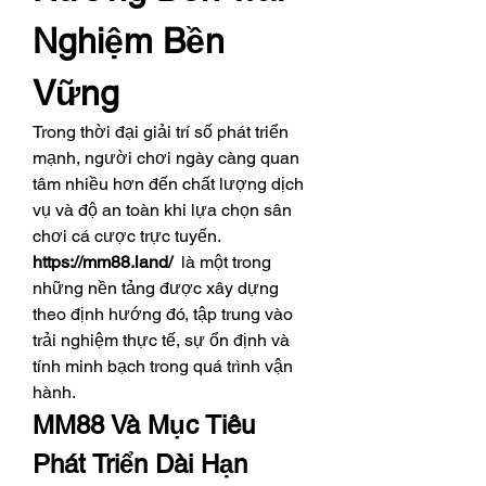
Nghiệm Bền 
Vững
Trong thời đại giải trí số phát triển 
mạnh, người chơi ngày càng quan 
tâm nhiều hơn đến chất lượng dịch 
vụ và độ an toàn khi lựa chọn sân 
chơi cá cược trực tuyến. 
https://mm88.land/ 
 là một trong 
những nền tảng được xây dựng 
theo định hướng đó, tập trung vào 
trải nghiệm thực tế, sự ổn định và 
tính minh bạch trong quá trình vận 
hành.
MM88 Và Mục Tiêu 
Phát Triển Dài Hạn