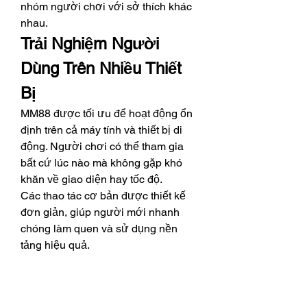
nhóm người chơi với sở thích khác 
nhau.
Trải Nghiệm Người 
Dùng Trên Nhiều Thiết 
Bị
MM88 được tối ưu để hoạt động ổn 
định trên cả máy tính và thiết bị di 
động. Người chơi có thể tham gia 
bất cứ lúc nào mà không gặp khó 
khăn về giao diện hay tốc độ.
Các thao tác cơ bản được thiết kế 
đơn giản, giúp người mới nhanh 
chóng làm quen và sử dụng nền 
tảng hiệu quả.
An Toàn Thông Tin Và 
Giao Dịch