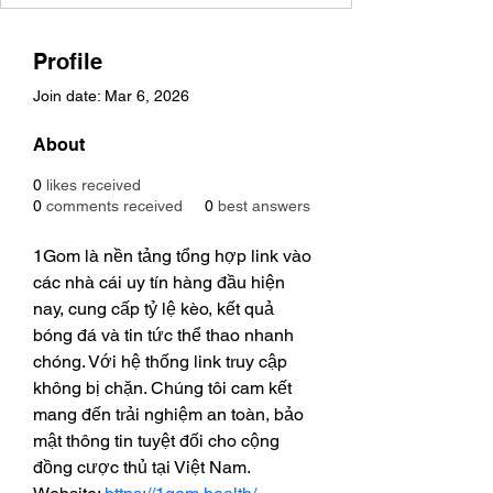
Profile
Join date: Mar 6, 2026
About
0
likes received
0
comments received
0
best answers
1Gom là nền tảng tổng hợp link vào 
các nhà cái uy tín hàng đầu hiện 
nay, cung cấp tỷ lệ kèo, kết quả 
bóng đá và tin tức thể thao nhanh 
chóng. Với hệ thống link truy cập 
không bị chặn. Chúng tôi cam kết 
mang đến trải nghiệm an toàn, bảo 
mật thông tin tuyệt đối cho cộng 
đồng cược thủ tại Việt Nam.