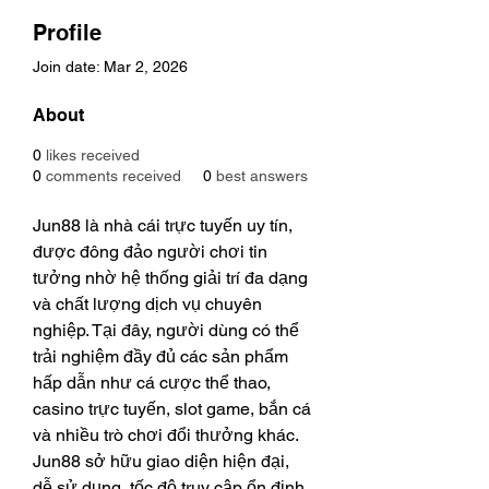
Profile
Join date: Mar 2, 2026
About
0
likes received
0
comments received
0
best answers
Jun88 là nhà cái trực tuyến uy tín, 
được đông đảo người chơi tin 
tưởng nhờ hệ thống giải trí đa dạng 
và chất lượng dịch vụ chuyên 
nghiệp. Tại đây, người dùng có thể 
trải nghiệm đầy đủ các sản phẩm 
hấp dẫn như cá cược thể thao, 
casino trực tuyến, slot game, bắn cá 
và nhiều trò chơi đổi thưởng khác. 
Jun88 sở hữu giao diện hiện đại, 
dễ sử dụng, tốc độ truy cập ổn định 