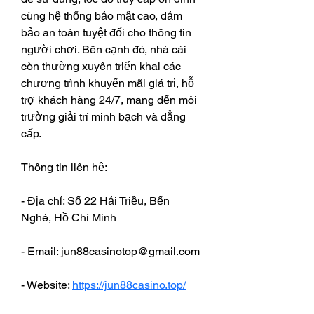
cùng hệ thống bảo mật cao, đảm 
bảo an toàn tuyệt đối cho thông tin 
người chơi. Bên cạnh đó, nhà cái 
còn thường xuyên triển khai các 
chương trình khuyến mãi giá trị, hỗ 
trợ khách hàng 24/7, mang đến môi 
trường giải trí minh bạch và đẳng 
cấp.
Thông tin liên hệ:
- Địa chỉ: Số 22 Hải Triều, Bến 
Nghé, Hồ Chí Minh
- Email: jun88casinotop@gmail.com
- Website: 
https://jun88casino.top/