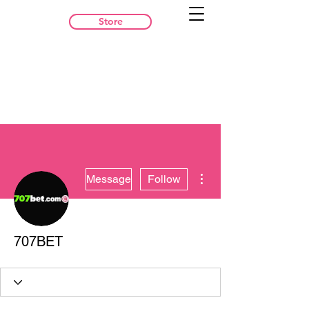
Store
More actions
Message
Follow
707BET