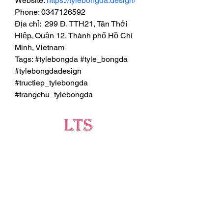
Website: 
https://tylebongda.design/
Phone: 0347126592
Địa chỉ:  299 Đ. TTH21, Tân Thới 
Hiệp, Quận 12, Thành phố Hồ Chí 
Minh, Vietnam
Tags: #tylebongda #tyle_bongda 
#tylebongdadesign 
#tructiep_tylebongda 
#trangchu_tylebongda
Testing
Leading Occupational Alcohol & Drug Testing
Service in Wetaskiwin and surrounding areas.
Socials