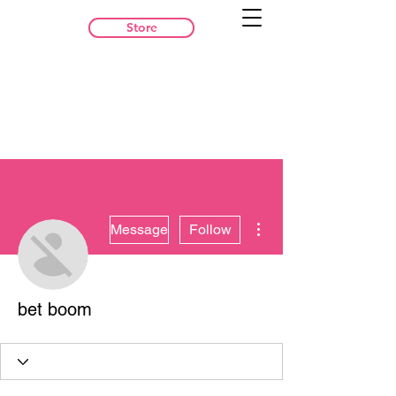
Store
More actions
Message
Follow
bet boom