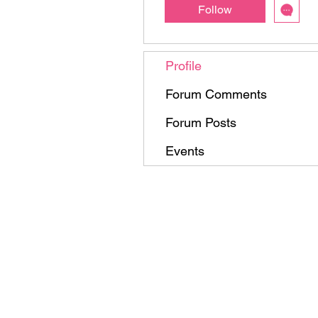
Follow
Profile
Forum Comments
Forum Posts
Events