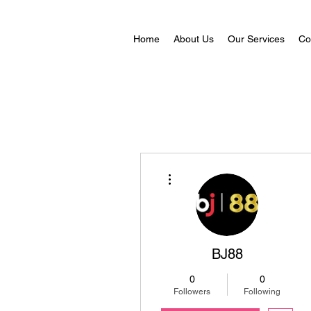
Home
About Us
Our Services
Co
More actions
BJ88
0
0
Followers
Following