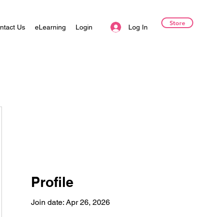
Store
Log In
ntact Us
eLearning
Login
Profile
Join date: Apr 26, 2026