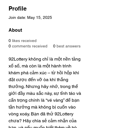
Profile
Join date: May 15, 2025
About
0
likes received
0
comments received
0
best answers
92Lottery không chỉ là một nền tảng 
xổ số, mà còn là một hành trình 
khám phá cảm xúc – từ hồi hộp khi 
đặt cược đến vỡ òa khi thắng 
thưởng. Nhưng hãy nhớ, trong thế 
giới đầy màu sắc này, sự tỉnh táo và 
cẩn trọng chính là “vé vàng” để bạn 
tận hưởng mà không bị cuốn vào 
vòng xoáy. Bạn đã thử 92Lottery 
chưa? Hãy chia sẻ cảm nhận của 
bạn, và nếu muốn biết thêm về trò 