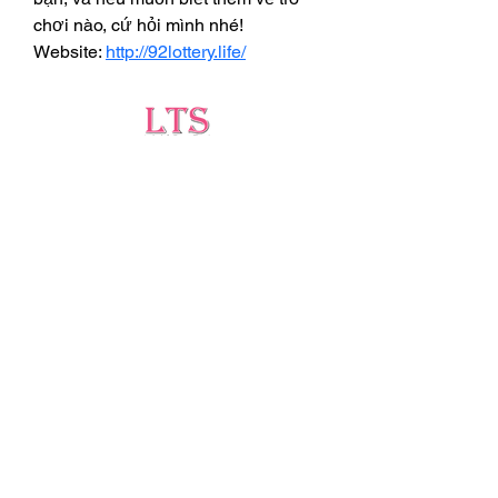
chơi nào, cứ hỏi mình nhé!
Website: 
http://92lottery.life/
Testing
Leading Occupational Alcohol & Drug Testing
Service in Wetaskiwin and surrounding areas.
Socials
ltsdrugtesting@gmail.com
5727 40 Ave, Wetaskiwin, AB T9A 2Z1
(403)-896-1814