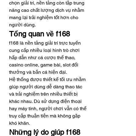
chọn giải trí, nền tảng còn tập trung 
nâng cao chất lượng dịch vụ nhằm 
mang lại trải nghiệm tốt hơn cho 
người dùng.
Tổng quan về f168
f168 là nền tảng giải trí trực tuyến 
cung cấp nhiều loại hình trò chơi 
hấp dẫn như cá cược thể thao, 
casino online, game bài, slot đổi 
thưởng và bắn cá hiện đại.
Hệ thống được thiết kế tối ưu nhằm 
giúp người dùng dễ dàng thao tác 
và trải nghiệm trên nhiều thiết bị 
khác nhau. Dù sử dụng điện thoại 
hay máy tính, người chơi vẫn có thể 
truy cập thuận tiện mà không gặp 
khó khăn.
Những lý do giúp f168 